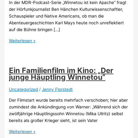
In der MDR-Podcast-Serie „Winnetou ist kein Apache“ fragt
der Hörfunkjournalist Ben Hänchen Kulturwissenschaftler,
Schauspieler und Native Americans, ob man die
Abenteuergeschichten Karl Mays heute noch unreflektiert
auf die Bühne bringen […]
Podcast
Weiterlesen »
„Winnetou
ist
kein
Apache“
Ein Familienfilm im Kino: „Der
junge Häuptling Winnetou“
Uncategorized
/
Jenny Florstedt
Der Filmstart wurde bereits mehrfach verschoben; hier aber
zumindest die Ankündingung von Warner: „Während sich der
zwölfjährige Häuptlingssohn Winnetou (Mika Ullritz) selbst
bereits als großer Krieger sieht, ist sein Vater
Ein
Weiterlesen »
Familienfilm