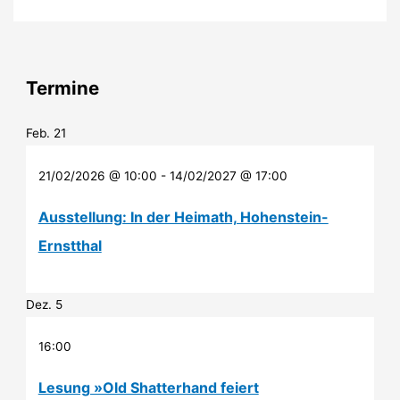
im
Kino:
„Der
junge
Termine
Häuptling
Winnetou“
Feb.
21
21/02/2026 @ 10:00
-
14/02/2027 @ 17:00
Ausstellung: In der Heimath, Hohenstein-
Ernstthal
Dez.
5
16:00
Lesung »Old Shatterhand feiert