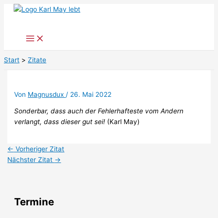
Zum
Inhalt
springen
Start
Zitate
Von
Magnusdux
/
26. Mai 2022
Sonderbar, dass auch der Fehlerhafteste vom Andern
verlangt, dass dieser gut sei!
(Karl May)
←
Vorheriger Zitat
Nächster Zitat
→
Termine