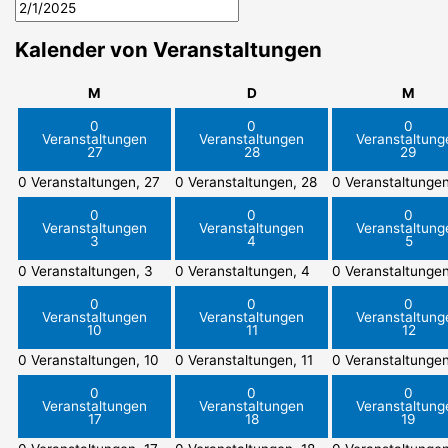
Kalender von Veranstaltungen
Montag
Dienstag
Mitt
M
D
M
0
0
0
Veranstaltungen
Veranstaltungen
Veranstaltung
27
28
29
0 Veranstaltungen,
27
0 Veranstaltungen,
28
0 Veranstaltunge
0
0
0
Veranstaltungen
Veranstaltungen
Veranstaltung
3
4
5
0 Veranstaltungen,
3
0 Veranstaltungen,
4
0 Veranstaltunge
0
0
0
Veranstaltungen
Veranstaltungen
Veranstaltung
10
11
12
0 Veranstaltungen,
10
0 Veranstaltungen,
11
0 Veranstaltunge
0
0
0
Veranstaltungen
Veranstaltungen
Veranstaltung
17
18
19