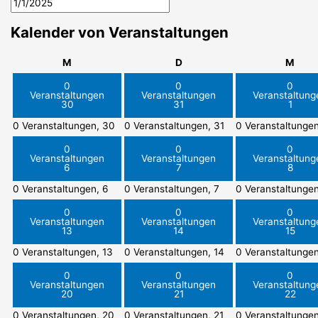
Kalender von Veranstaltungen
Montag
Dienstag
Mitt
M
D
M
0
0
0
Veranstaltungen
Veranstaltungen
Veranstaltung
30
31
1
0 Veranstaltungen,
30
0 Veranstaltungen,
31
0 Veranstaltunge
0
0
0
Veranstaltungen
Veranstaltungen
Veranstaltung
6
7
8
0 Veranstaltungen,
6
0 Veranstaltungen,
7
0 Veranstaltunge
0
0
0
Veranstaltungen
Veranstaltungen
Veranstaltung
13
14
15
0 Veranstaltungen,
13
0 Veranstaltungen,
14
0 Veranstaltunge
0
0
0
Veranstaltungen
Veranstaltungen
Veranstaltung
20
21
22
0 Veranstaltungen,
20
0 Veranstaltungen,
21
0 Veranstaltunge