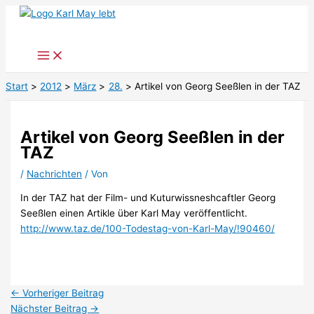
Zum
Inhalt
springen
Start
2012
März
28.
Artikel von Georg Seeßlen in der TAZ
Artikel von Georg Seeßlen in der
TAZ
/
Nachrichten
/ Von
In der TAZ hat der Film- und Kuturwissneshcaftler Georg
Seeßlen einen Artikle über Karl May veröffentlicht.
http://www.taz.de/100-Todestag-von-Karl-May/!90460/
←
Vorheriger Beitrag
Nächster Beitrag
→