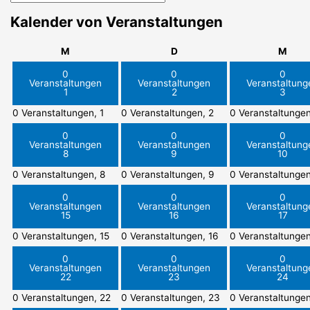
Kalender von Veranstaltungen
Montag
Dienstag
Mitt
M
D
M
0
0
0
Veranstaltungen
Veranstaltungen
Veranstaltung
1
2
3
0 Veranstaltungen,
1
0 Veranstaltungen,
2
0 Veranstaltunge
0
0
0
Veranstaltungen
Veranstaltungen
Veranstaltung
8
9
10
0 Veranstaltungen,
8
0 Veranstaltungen,
9
0 Veranstaltunge
0
0
0
Veranstaltungen
Veranstaltungen
Veranstaltung
15
16
17
0 Veranstaltungen,
15
0 Veranstaltungen,
16
0 Veranstaltunge
0
0
0
Veranstaltungen
Veranstaltungen
Veranstaltung
22
23
24
0 Veranstaltungen,
22
0 Veranstaltungen,
23
0 Veranstaltunge