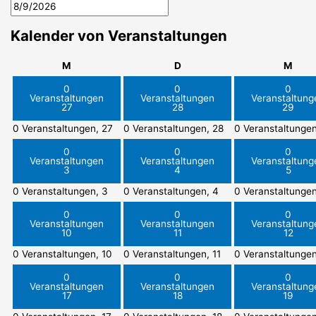
Kalender von Veranstaltungen
Montag
Dienstag
Mitt
M
D
M
0
0
0
Veranstaltungen
Veranstaltungen
Veranstaltung
27
28
29
0 Veranstaltungen,
27
0 Veranstaltungen,
28
0 Veranstaltunge
0
0
0
Veranstaltungen
Veranstaltungen
Veranstaltung
3
4
5
0 Veranstaltungen,
3
0 Veranstaltungen,
4
0 Veranstaltunge
0
0
0
Veranstaltungen
Veranstaltungen
Veranstaltung
10
11
12
0 Veranstaltungen,
10
0 Veranstaltungen,
11
0 Veranstaltunge
0
0
0
Veranstaltungen
Veranstaltungen
Veranstaltung
17
18
19