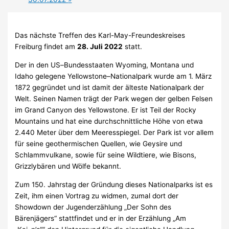
Das nächste Treffen des Karl-May-Freundeskreises
Freiburg findet am
28. Juli 2022
statt.
Der in den US
–
Bundesstaaten Wyoming, Montana und
Idaho gelegene Yellowstone
–
Nationalpark wurde am 1. März
1872 gegründet und ist damit der älteste National
park der
Welt. Seinen Namen trägt der Park wegen der gelben Fe
lsen
im Grand
Canyon des Yellowstone. Er ist Teil der Rocky
Mountains und hat eine durchschnittli
che Höhe von etwa
2.440 Meter über dem Meeresspiegel.
Der Park ist vor allem
für
seine geothermischen Quellen, wie Geysire und
Schlammvulkane, sowie für seine
Wildtiere, wie Bisons,
Grizzlybären und Wölfe bekannt.
Zum 150. Jahrstag der Grün
dung dieses Nationalparks ist
es
Zeit, ihm ei
nen
Vortrag zu widmen, zumal
dort
der
Showdown der Jugenderzählung
„
Der Sohn des
Bärenjägers
“
statt
findet
und er
in
der Erzähl
ung
„
Am