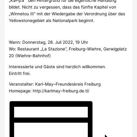
„Kai
–
p’a“
“
den Hintergrund für die eigentliche Handlung
bildet.
Nicht zu vergessen, dass das
fünfte Kapitel von
„
Winnetou III
“
mit der Wiedergabe
der Verordnung über das
Yellowstonegebiet als Nationalpark
beginnt
.
Wann:
Donnerstag,
2
8
. Ju
l
i
2022
, 19 Uhr
Wo:
Restaurant „
La
Stazione
“, Freiburg
–
Wiehre,
Gerwigplatz
20 (Wiehre
–
Bahnhof)
Interessierte und Gäste
sind
herzlich
willkommen
.
Eintritt
frei
.
Veranstalter: Karl
–
May
–
Freundeskreis Freiburg
H
omepage:
http://karlmay
–
freiburg.de.
tl/