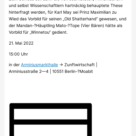
und selbst Wis­sen­schaft­lern hart­nä­ckig be­haup­te­te The­se
hin­ter­fragt wer­den, für Karl May sei Prinz Ma­xi­mi­li­an zu
Wied das Vor­bild für sei­nen „Old Shat­ter­hand“ ge­we­sen, und
der Man­dan-?Häupt­ling Ma­to-?To­pe (Vier Bä­ren) hät­te als
Vor­bild für „Win­ne­tou“ ge­dient.
21. Mai 2022
15:00 Uhr
in der
Arminiusmarkthalle
→ Zunftwirtschaft |
Arminiusstraße 2—4 | 10551 Berlin-?Moa­bit