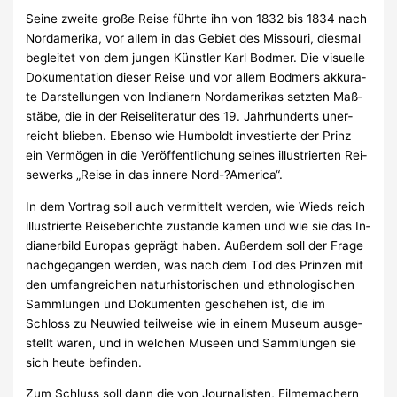
Seine zweite große Reise führte ihn von 1832 bis 1834 nach
Nordamerika, vor al­lem in das Ge­biet des Mis­sou­ri, dies­mal
be­glei­tet von dem jun­gen Künst­ler Karl Bod­mer. Die vi­su­el­le
Do­ku­men­ta­tion die­ser Rei­se und vor al­lem Bod­mers ak­ku­ra­
te Dar­stel­lun­gen von In­dia­nern Nord­ame­ri­kas setz­ten Maß­
stä­be, die in der Rei­se­li­te­ra­tur des 19. Jahr­hun­derts un­er­
reicht blieb­en. Eben­so wie Hum­boldt in­ves­tier­te der Prinz
ein Ver­mö­gen in die Ver­öf­fent­li­chung sei­nes il­lus­trier­ten Rei­
se­werks „Rei­se in das in­ne­re Nord-?Ame­ri­ca“.
In dem Vortrag soll auch vermittelt werden, wie Wieds reich
illustrierte Rei­se­be­rich­te zu­stan­de ka­men und wie sie das In­
dia­ner­bild Eu­ro­pas ge­prägt ha­ben. Au­ßer­dem soll der Fra­ge
nach­ge­gan­gen wer­den, was nach dem Tod des Prin­zen mit
den um­fang­rei­chen na­tur­his­to­ri­schen und eth­no­lo­gi­schen
Samm­lun­gen und Do­ku­men­ten ge­sche­hen ist, die im
Schloss zu Neu­wied teil­wei­se wie in ei­nem Mu­se­um aus­ge­
stellt wa­ren, und in wel­chen Mu­seen und Samm­lun­gen sie
sich heu­te be­fin­den.
Zum Schluss soll dann die von Journalisten, Filmemachern