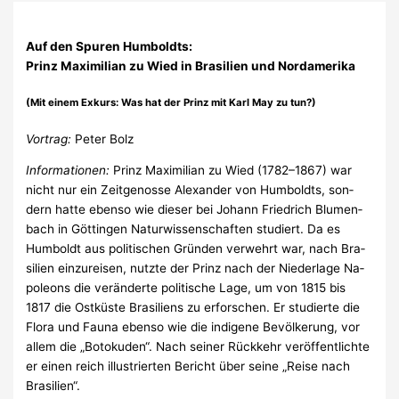
Auf den Spuren Humboldts:
Prinz Maximilian zu Wied in Brasilien und Nordamerika
(Mit einem Exkurs: Was hat der Prinz mit Karl May zu tun?)
Vortrag:
Peter Bolz
Informationen:
Prinz Maximilian zu Wied (1782–1867) war
nicht nur ein Zeit­ge­nos­se Alexan­der von Hum­boldts, son­
dern hat­te eben­so wie die­ser bei Jo­hann Fried­rich Blu­men­
bach in Göt­tin­gen Na­tur­wis­sen­schaf­ten stu­diert. Da es
Hum­boldt aus po­li­ti­schen Grün­den ver­wehrt war, nach Bra­
si­li­en ein­zu­rei­sen, nutz­te der Prinz nach der Nie­der­la­ge Na­
po­le­ons die ver­än­der­te po­li­ti­sche La­ge, um von 1815 bis
1817 die Ost­küs­te Bra­si­li­ens zu er­for­schen. Er stu­dier­te die
Flo­ra und Fau­na eben­so wie die in­di­ge­ne Be­völ­ke­rung, vor
al­lem die „Bo­to­ku­den“. Nach sei­ner Rück­kehr ver­öf­fent­lich­te
er ei­nen reich il­lu­strier­ten Be­richt über sei­ne „Rei­se nach
Bra­si­li­en“.