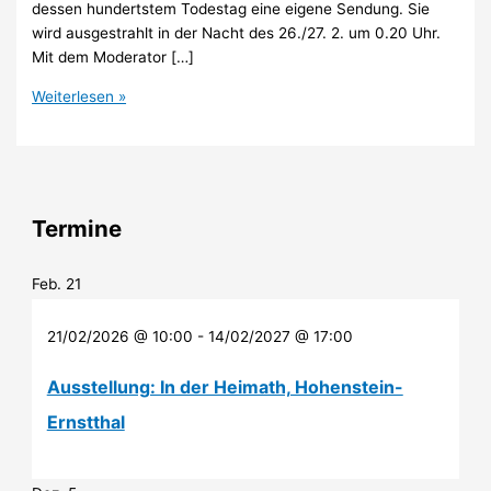
dessen hundertstem Todestag eine eigene Sendung. Sie
wird ausgestrahlt in der Nacht des 26./27. 2. um 0.20 Uhr.
Mit dem Moderator […]
Karl
Weiterlesen »
May
im
ZDF-
Nachtstudio
Termine
Feb.
21
21/02/2026 @ 10:00
-
14/02/2027 @ 17:00
Ausstellung: In der Heimath, Hohenstein-
Ernstthal