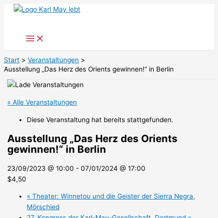
Zum
Inhalt
springen
Start
Veranstaltungen
Ausstellung „Das Herz des Orients gewinnen!“ in Berlin
« Alle Veranstaltungen
Diese Veranstaltung hat bereits stattgefunden.
Ausstellung „Das Herz des Orients
gewinnen!“ in Berlin
23/09/2023 @ 10:00
-
07/01/2024 @ 17:00
$4,50
«
Theater: Winnetou und die Geister der Sierra Negra,
Mörschied
27. Kongress der Karl-May-Gesellschaft, Dortmund
»