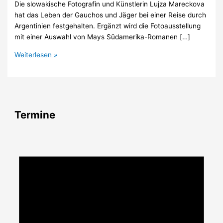
Die slowakische Fotografin und Künstlerin Lujza Mareckova
hat das Leben der Gauchos und Jäger bei einer Reise durch
Argentinien festgehalten. Ergänzt wird die Fotoausstellung
mit einer Auswahl von Mays Südamerika-Romanen […]
Fotoausstellung:
Weiterlesen »
Ein
anderes
Amerika,
Hohenstein-
Ernstthal
Termine