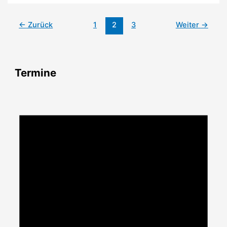
Karl
May
←
Zurück
1
2
3
Weiter
→
im
Fernsehen
Termine