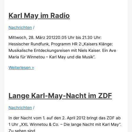
Seeßlen
in
Karl May im Radio
der
TAZ
Nachrichten
/
Mittwoch, 28. März 201220.05 Uhr bis 21.30 Uhr:
Hessischer Rundfunk, Programm HR 2:„Kaisers Klänge:
Musikalische Entdeckungsreisen mit Niels Kaiser. Ein Ave
Maria für Winnetou – Karl May und die Musik“.
Karl
Weiterlesen »
May
im
Radio
Lange Karl-May-Nacht im ZDF
Nachrichten
/
In der Nacht vom 1. auf den 2. April 2012 bringt das ZDF ab
1 Uhr „XXL Winnetou & Co. – Die lange Nacht mit Karl May“.
Zu sehen sind