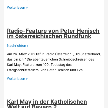
Lange
Weiterlesen »
Karl-
May-
Nacht
im
Radio-Feature von Peter Henisch
ZDF
im österreichischen Rundfunk
Nachrichten
/
Am 26. März 2012 lief In Radio Österreich „Old Shatterhand,
das bin ich.“ Die abenteuerlichen Schreibtischreisen des
Karl May. Feature zum 100. Todestag des
Erfolgsschriftstellers. Von Peter Henisch und Eva
Radio-
Weiterlesen »
Feature
von
Peter
Henisch
Karl May in der Katholischen
im
Welt auf Bayern 2