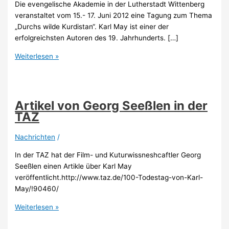
Die evengelische Akademie in der Lutherstadt Wittenberg
veranstaltet vom 15.- 17. Juni 2012 eine Tagung zum Thema
„Durchs wilde Kurdistan“. Karl May ist einer der
erfolgreichsten Autoren des 19. Jahrhunderts. […]
Tagung
Weiterlesen »
über
„Durchs
wilde
Kurdistan“
Artikel von Georg Seeßlen in der
in
TAZ
Wittenberg
Nachrichten
/
In der TAZ hat der Film- und Kuturwissneshcaftler Georg
Seeßlen einen Artikle über Karl May
veröffentlicht.http://www.taz.de/100-Todestag-von-Karl-
May/!90460/
Artikel
Weiterlesen »
von
Georg