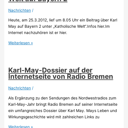
österreichischen
Rundfunk
Nachrichten
/
Heute, am 25.3.2012, lief um 8.05 Uhr ein Beitrag über Karl
May auf Bayern 2 unter „Katholische Welt“.Infos hier.Im
Internet nachzuhören ist er hier.
Karl
Weiterlesen »
May
in
der
Katholischen
Karl-May-Dossier auf der
Welt
Internetseite von Radio Bremen
auf
Bayern
Nachrichten
/
2
Als Ergänzung zu den Sendungen des Nordwestradios zum
Karl-May-Jahr bringt Radio Bremen auf seiner Internetseite
ein umfangreiches Dossier über Karl May. Mays Leben und
Wirkungsgeschichte wird mit zahlreichen Links zu
Karl-
Weiterlesen »