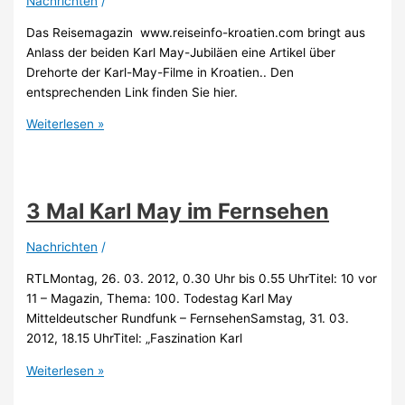
Nachrichten
/
Das Reisemagazin www.reiseinfo-kroatien.com bringt aus
Anlass der beiden Karl May-Jubiläen eine Artikel über
Drehorte der Karl-May-Filme in Kroatien.. Den
entsprechenden Link finden Sie hier.
Bericht
Weiterlesen »
über
die
Drehorte
der
3 Mal Karl May im Fernsehen
Karl-
May-
Nachrichten
/
Filme
RTLMontag, 26. 03. 2012, 0.30 Uhr bis 0.55 UhrTitel: 10 vor
11 – Magazin, Thema: 100. Todestag Karl May
Mitteldeutscher Rundfunk – FernsehenSamstag, 31. 03.
2012, 18.15 UhrTitel: „Faszination Karl
3
Weiterlesen »
Mal