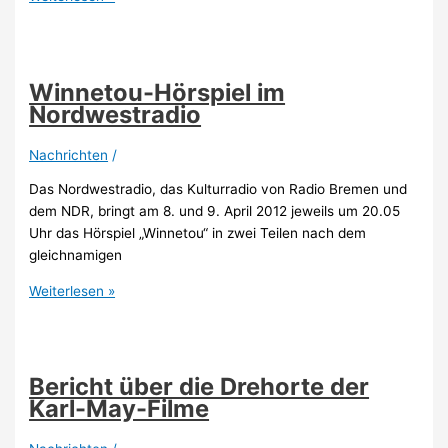
May-
Dossier
auf
der
Winnetou-Hörspiel im
Internetseite
Nordwestradio
von
Radio
Nachrichten
/
Bremen
Das Nordwestradio, das Kulturradio von Radio Bremen und
dem NDR, bringt am 8. und 9. April 2012 jeweils um 20.05
Uhr das Hörspiel „Winnetou“ in zwei Teilen nach dem
gleichnamigen
Winnetou-
Weiterlesen »
Hörspiel
im
Nordwestradio
Bericht über die Drehorte der
Karl-May-Filme